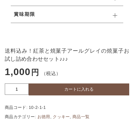
台湾茶
賞味期限
ハーブティその他
送料込み！紅茶と焼菓子アールグレイの焼菓子お
試し詰め合わせセット♪♪♪
1,000
円
（税込）
カートに入れる
送
料
込
商品コード:
10-2-1-1
み！
紅
商品カテゴリー:
お徳用
,
クッキー
,
商品一覧
茶
と
焼