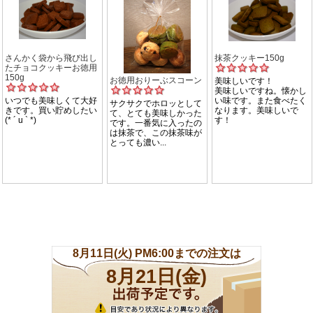
ッ
ト
♪
♪
♪
個