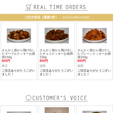
菓
子
ア
ー
ル
グ
レ
イ
の
焼
菓
子
お
試
し
詰
め
合
わ
せ
セ