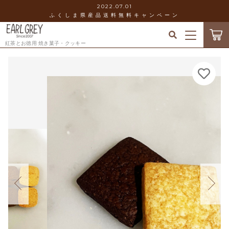
2022.07.01
ふくしま県産品送料無料キャンペーン
カートに商品を追加しました
キーワード検索
紅茶とお徳用 焼き菓子・クッキー
ログイン / 会員登録
送料込み！紅茶と焼菓子アールグレイの焼菓子お
すべて
試し詰め合わせセット♪♪♪
お気に入り
数量
こだわり検索
お徳用
1,000円
（税込）
当店について
親カテゴリ
ギフト&セット
お知らせ
クッキー
子カテゴリ
ショッピングを続ける
ショッピングガイド
スコーン
価格帯
カートを確認する
ブログ
その他焼き菓子
～