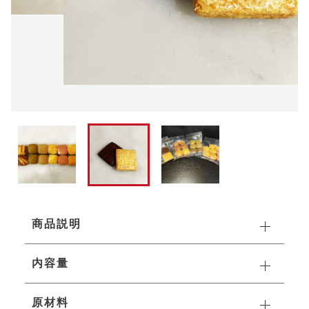
商品一覧
お徳用
その他
在庫あり
セール
紅茶
ギフト&セット
並び順
台湾茶
クッキー
ハーブティその他
スコーン
その他焼き菓子
商品説明
商品一覧
内容量
紅茶
原材料