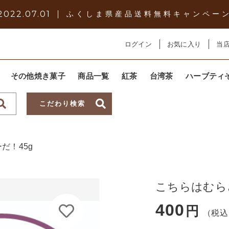
2022.07.01
ふくしま県産品送料無料キャンペー
ログイン
お気に入り
当
追加しました
その他焼き菓子
商品一覧
紅茶
台湾茶
ハーブティ
こだわり検索
子カテゴリ
だ！45g
こちらはむらさき芋クッキーだ！45g
数量
こちらはむら
その他
400
円
（税込
～
在庫あり
セ