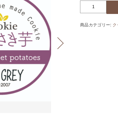
こ
ち
ら
ッピングを続ける
カートを確認
商品カテゴリー:
ク
は
む
ら
さ
き
芋
ク
ッ
キ
ー
だ！
4
5
g
個