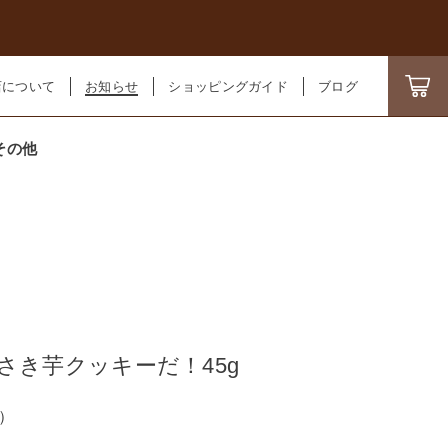
ン
店について
お知らせ
ショッピングガイド
ブログ
その他
400円
（税込）
さき芋クッキーだ！45g
）
ール