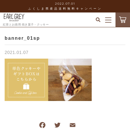
2022.07.01
ふくしま県産品送料無料キャンペーン
キーワード検索
紅茶とお徳用 焼き菓子・クッキー
ログイン / 会員登録
banner_01sp
すべて
お気に入り
2021.01.07
こだわり検索
お徳用
当店について
親カテゴリ
ギフト&セット
お知らせ
クッキー
子カテゴリ
ショッピングガイド
スコーン
価格帯
ブログ
その他焼き菓子
F
T
E
共
～