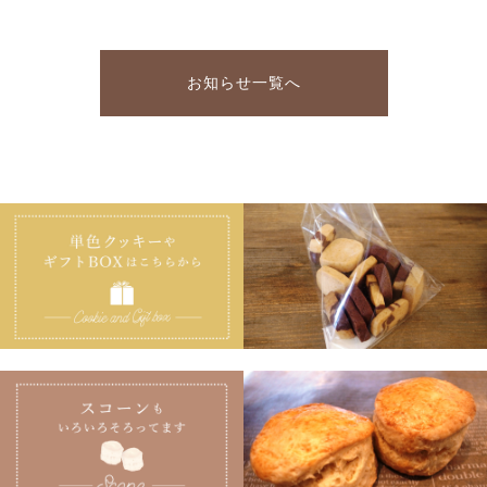
a
wi
m
有
商品一覧
お徳用
c
tt
ai
その他
e
er
l
在庫あり
セール
お知らせ一覧へ
紅茶
ギフト&セット
b
並び順
台湾茶
o
クッキー
o
ハーブティその他
k
スコーン
その他焼き菓子
商品一覧
紅茶